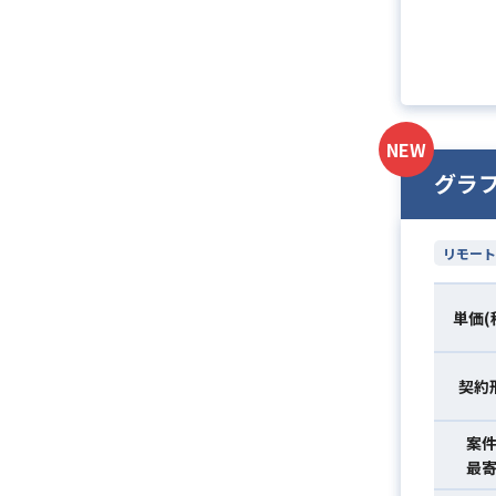
NEW
グラ
リモート
単価(
契約
案
最