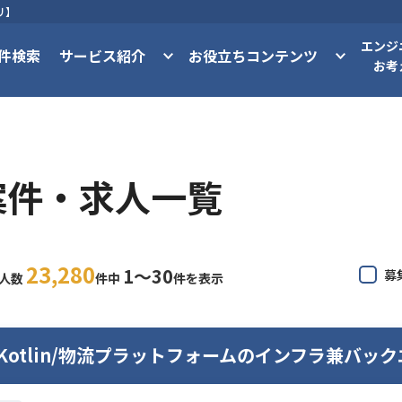
リ】
エンジ
件検索
サービス紹介
お役立ちコンテンツ
お考
案件・求人一覧
23,280
1〜30
募
求人数
件中
件を表示
/Kotlin/物流プラットフォームのインフラ兼バッ