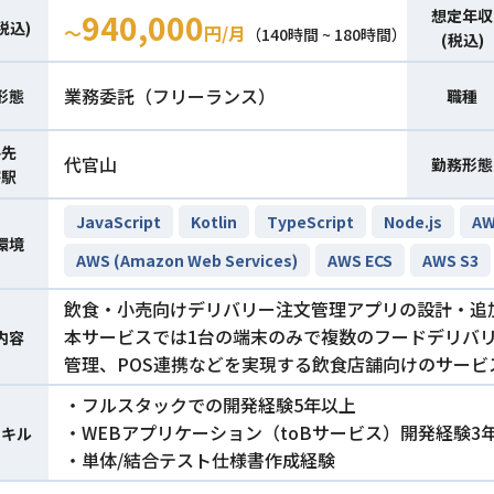
想定年収
940,000
税込)
〜
円/月
（140時間 ~ 180時間）
(税込)
業務委託（フリーランス）
形態
職種
件先
代官山
勤務形態
寄駅
JavaScript
Kotlin
TypeScript
Node.js
AW
環境
AWS (Amazon Web Services)
AWS ECS
AWS S3
飲食・小売向けデリバリー注文管理アプリの設計・追
本サービスでは1台の端末のみで複数のフードデリバ
内容
管理、POS連携などを実現する飲食店舗向けのサービ
・フルスタックでの開発経験5年以上
・WEBアプリケーション（toBサービス）開発経験3
スキル
・単体/結合テスト仕様書作成経験