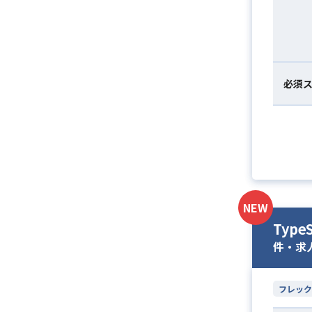
必須
NEW
Typ
件・求
フレック