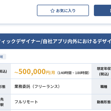
お気に入り
フィックデザイナー/自社アプリ内外におけるデザ
可
想定年収
500,000
税込)
〜
円/月
（140時間 ~ 180時間）
(税込)
業務委託（フリーランス）
形態
職種
件先
フルリモート
勤務形態
寄駅