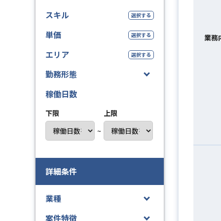
スキル
選択する
単価
選択する
業務
エリア
選択する
勤務形態
稼働日数
下限
上限
~
詳細条件
業種
案件特徴