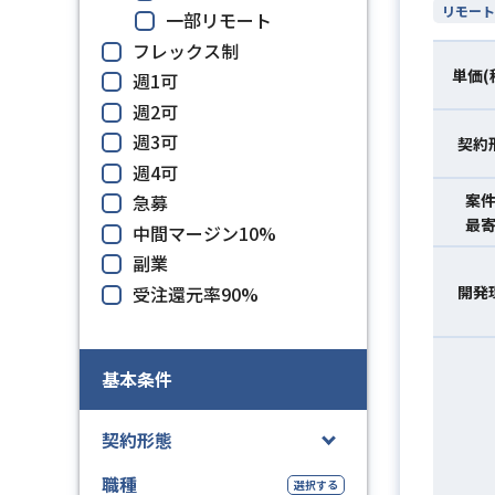
リモート
一部リモート
フレックス制
単価(
週1可
週2可
週3可
契約
週4可
急募
案
最
中間マージン10%
副業
受注還元率90%
開発
基本条件
契約形態
職種
選択する