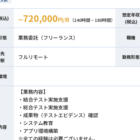
想定年収
720,000
税込)
〜
円/月
（140時間 ~ 180時間）
(税込)
業務委託（フリーランス）
形態
職種
件先
フルリモート
勤務形態
寄駅
環境
【業務内容】
・結合テスト実施支援
・総合テスト実施支援
・成果物（テストエビデンス）確認
・システム教育
内容
・アプリ環境構築
※全ての経験は必要ございません。