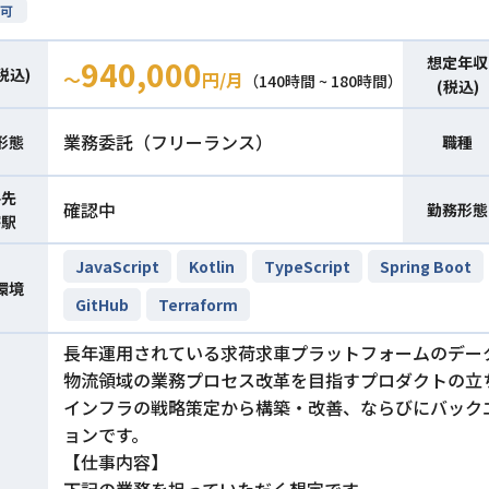
可
想定年収
940,000
税込)
〜
円/月
（140時間 ~ 180時間）
(税込)
業務委託（フリーランス）
形態
職種
件先
確認中
勤務形態
寄駅
JavaScript
Kotlin
TypeScript
Spring Boot
環境
GitHub
Terraform
長年運用されている求荷求車プラットフォームのデー
物流領域の業務プロセス改革を目指すプロダクトの立
インフラの戦略策定から構築・改善、ならびにバック
ョンです。
【仕事内容】