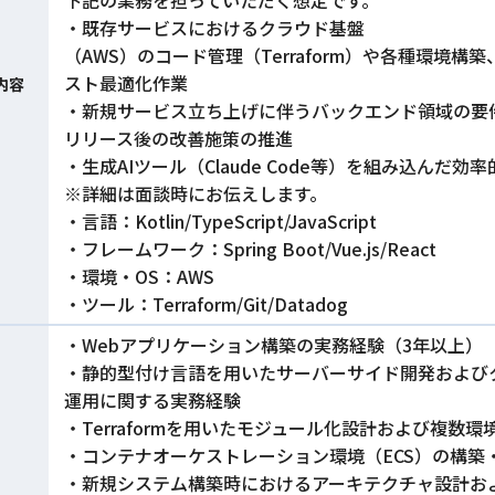
下記の業務を担っていただく想定です。
・既存サービスにおけるクラウド基盤
（AWS）のコード管理（Terraform）や各種環境
スト最適化作業
内容
・新規サービス立ち上げに伴うバックエンド領域の要
リリース後の改善施策の推進
・生成AIツール（Claude Code等）を組み込ん
※詳細は面談時にお伝えします。
・言語：Kotlin/TypeScript/JavaScript
・フレームワーク：Spring Boot/Vue.js/React
・環境・OS：AWS
・ツール：Terraform/Git/Datadog
・Webアプリケーション構築の実務経験（3年以上）
・静的型付け言語を用いたサーバーサイド開発および
運用に関する実務経験
・Terraformを用いたモジュール化設計および複数
・コンテナオーケストレーション環境（ECS）の構築
・新規システム構築時におけるアーキテクチャ設計お