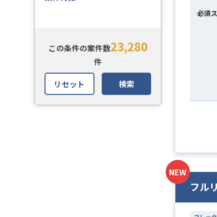
必須
23,280
この条件の案件数
件
リセット
検索
NEW
フル
フレック