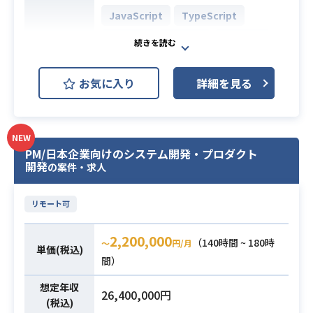
・タスク管理：Notion
JavaScript
TypeScript
Express
Node.js
React.js
・Web開発経験5年以上
開発環境
・PHP/Laravelを用いた開発経験4年
AWS (Amazon Web Services)
以上
必須スキル
お気に入り
詳細を見る
MacOS
・アジャイル開発の経験がある方
・事業会社での経験がある方
動画配信システムの顧客向けのフロ
NEW
ントサイドカスタマイズ開発業務で
PM/日本企業向けのシステム開発・プロダクト
す。
開発
の案件・求人
スキルやプロジェクトに応じて設計
から製造、テスト、運用保守まで携
リモート可
わっていただきます。
【仕事内容】
2,200,000
（140時間 ~ 180時
〜
円/月
下記の業務を担っていただく想定で
単価(税込)
間）
す。
・HTML、CSS、JavaScript、Node.
想定年収
26,400,000円
js、Reactを用いたフロントエンドに
(税込)