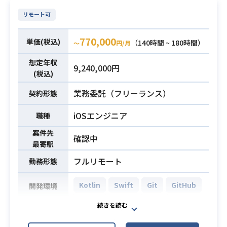
件定義および設計の経験（3年以上）
必須スキル
年以上あること
・外部向けAPIにおける要件定義およ
リモート可
・新規ゲームタイトルの立ち上げか
び設計の経験（3年以上）
らリリースまでの一連の工程に携わ
770,000
単価(税込)
（140時間 ~ 180時間）
〜
円/月
った経験
必須スキル
・キャラクターやスキルなどのパラ
想定年収
9,240,000円
(税込)
メータバランス設計および調整の経
験
業務委託（フリーランス）
契約形態
・ディレクターやリードプランナー
として、自ら課題を特定し能動的に
iOSエンジニア
職種
業務を推進できる能力
案件先
確認中
最寄駅
フルリモート
勤務形態
Kotlin
Swift
Git
GitHub
開発環境
受託案件として進行中のスマートフ
ォン向けネイティブアプリケーショ