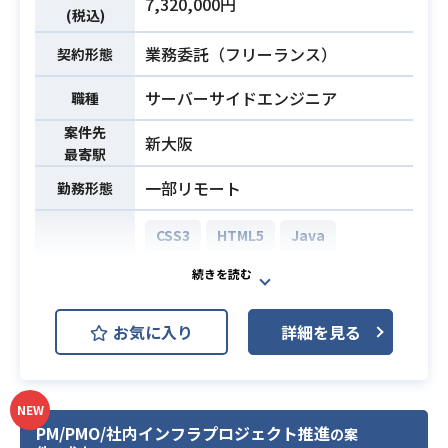
7,320,000円
・JavaScriptおよびTypeScript（Re
(税込)
負債への対応まで幅広くお任せしま
act/Next.js）を用いたWebフロント
必須スキル
す。
業務委託（フリーランス）
契約形態
エンド開発経験
【仕事内容】
業務内容
・生成AIやLLMを活用した開発手法
下記の業務を担っていただく想定で
サーバーサイドエンジニア
職種
に関する知見
す。
案件先
新大阪
・大規模環境におけるプロダクトの
最寄駅
新機能開発および既存システムの改
一部リモート
勤務形態
善業務
・ユーザー増加に伴うアーキテクチ
CSS3
HTML5
Java
ャの拡張や技術的負債の解消
・高い可用性とパフォーマンスを維
JavaScript
PHP
SQL
開発環境
持するための各種意思決定への参画
Laravel
Spring Boot
MySQL
※詳細は面談時にお伝えします。
お気に入り
詳細を見る
Oracle Database
PostgreSQL
・Ruby on Railsを用いたWebアプリ
ケーション開発の実務経験（5年以上
JavaおよびSpring Framework等を
目安）
NEW
用いた
PM/PMO/社内インフラプロジェクト推進
の案
・実運用されている複雑なプロダク
Webアプリケーションの新規機能開