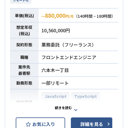
リモート可
す。
【仕事内容】
業務内容
880,000
単価(税込)
（140時間 ~ 180時間）
下記の業務を担っていただく想定で
〜
円/月
す。
想定年収
10,560,000円
・セキュリティ製品導入における製
(税込)
品選定、要件定義、アーキテクチャ
業務委託（フリーランス）
契約形態
検討
・設計書レビュー等の実装への落と
フロントエンドエンジニア
職種
し込み作業
・関係各所との調整業務
案件先
六本木一丁目
最寄駅
・社内説明資料の作成およびプロジ
ェクト推進
一部リモート
勤務形態
※詳細は面談時にお伝えします。
JavaScript
TypeScript
・インフラ領域でのPMO経験5年以
開発環境
Node.js
React.js
Next.js
上
・セキュリティ製品の導入経験
必須スキル
大手ネット証券グループ向けホワイ
・セキュリティ製品の要件定義から
お気に入り
詳細を見る