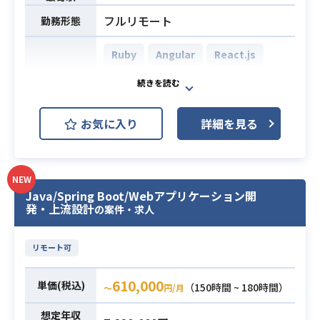
最新構成への入れ替え
業務内容
・Goを用いた開発経験
フルリモート
勤務形態
※詳細は面談時にお伝えします。
・AWS（Lambda）に関する知識お
開発環境
よび開発経験
Ruby
Angular
React.js
プロジェクト管理ツール：JIRA、Co
・AI駆動開発に対する興味関心と情
nfluence、Backlog
Ruby on Rails
Vue.js
報キャッチアップの姿勢
SCM：GitHub Cloud
・サーバーサイドKotlin、Java等のJ
AWS (Amazon Web Services)
開発環境
チャットツール：Slack
VM系言語での開発経験
お気に入り
詳細を見る
GCP (Google Cloud Platform)
フロントエンド：HTML、CSS、Jav
必須スキル
・分散システムなどの基本的な知識
aScript、TypeScript、React、Nex
GitHub
や実装経験
t.js、figma
・既存システムの改善（段階的な刷
NEW
バックエンド：PHP、fuelPHP、Lar
国内最大級のトラフィックを誇るBt
新、依存関係整理、リファクタリン
Java/Spring Boot/Webアプリケーション開
avel、Node.js、Fastify
発・上流設計
oC向けWebサービスにおいて、
の案件・求人
グ戦略など）の経験
クラウドサービス：AWS、オンプレ
プロダクトの持続的な成長を技術面
・開発生産性を上げる取り組み（CI/
仮想化基盤：Docker
から支える開発業務です。
CD、テスト戦略、開発環境整備、観
リモート可
CI/CD：CircleCI、Github Actions
大量のデータリクエストが稼働する
測性など）の推進経験
環境にて、新機能の開発からシステ
610,000
単価(税込)
（150時間 ~ 180時間）
・Node.jsを使用したバックエンド開
〜
円/月
ムのスケーラビリティ課題の解決、
発経験
既存システムのモダナイズ、技術的
想定年収