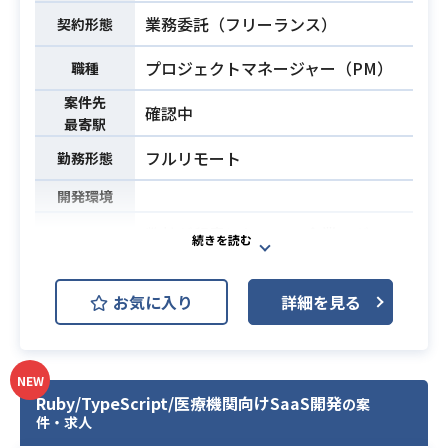
おけるSPA/SSR仕様のWebサイト構
業務委託（フリーランス）
契約形態
築
業務内容
・詳細設計、プログラミング、単体
プロジェクトマネージャー（PM）
職種
テストの実施、およびプロジェクト
案件先
に応じた保守運用の対応
確認中
最寄駅
・スキルに応じた基本設計の担当、
および技術担当としての顧客ミーテ
フルリモート
勤務形態
ィングへの同席
開発環境
※詳細は面談時にお伝えします。
■開発環境・使用技術など■
弊社が懇意にしている企業のグルー
・JavaScript、React、Typescrip
プ企業にて金融系プロジェクトにご
t、Node.js、Express/一部AWS
参画いただきます。
お気に入り
詳細を見る
・Ajax、REST、サーバレスアーキテ
VSCode+GitHub Copilot/LLMエン
クチャなど
ジン(Claude-XX,GPT-XX等)を活用し
た完全AI駆動開発を推進している環
・システム開発経験（5年以上）
NEW
境です。
・Node.jsを用いたサーバーサイド
Ruby/TypeScript/医療機関向けSaaS開発
の案
・言語/環境：Python/Microsoft Azu
（API/バッチ処理）の開発実務経験
件・求人
re