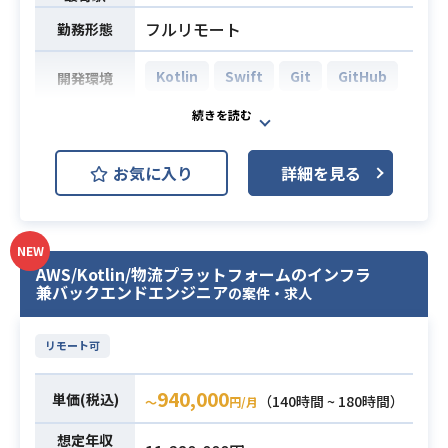
・チーム内におけるソースコードレ
フルリモート
勤務形態
ビューおよび品質管理業務
※詳細は面談時にお伝えします。
Kotlin
Swift
Git
GitHub
開発環境
・Swift（iOS）を用いたネイティブ
受託案件として進行中のスマートフ
アプリ開発の実務経験（5年以上）
ォン向けネイティブアプリケーショ
・Kotlin（Android）を用いたネイテ
お気に入り
詳細を見る
ン開発プロジェクトにおいて、
ィブアプリ開発の実務経験（3年以
Androidを中心とした詳細設計から実
上）
装、運用保守までを一貫して担当し
必須スキル
・API（REST/GraphQL等）と連携し
ていただきます。
NEW
たアプリ開発の実務経験（3年以上）
AWS/Kotlin/物流プラットフォームのインフラ
他職種メンバーと連携しながら、新
・Git/GitHub等を用いたチームでの
兼バックエンドエンジニア
の案件・求人
機能開発やコードレビュー、品質管
バージョン管理・共同開発の実務経
理等に携わっていただきます。
験（3年以上）
リモート可
【仕事内容】
下記の業務を担っていただく想定で
940,000
単価(税込)
す。
（140時間 ~ 180時間）
業務内容
〜
円/月
・Kotlin（Android）を用いたスマー
想定年収