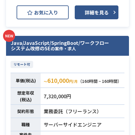
（Spring MVC / Spring Boot）、Th
社内情報システム部のインフラプロ
お気に入り
詳細を見る
ymeleaf、
ジェクト推進をご担当いただきま
HTML、CSS、JavaScript（Ajax
す。
等）、RDBMS（MySQL / PostgreS
PC、ネットワーク、認証、セキュリ
QL / Oracle等）、SQL、（尚可：ク
NEW
ティなど社内ITインフラ全般を対象
業務内容
Java/JavaScript/SpringBoot/ワークフロー
ラシックASP、PHP/Laravel）
に、
システム改修のSE
の案件・求人
社内担当者やベンダーをマネジメン
・JavaによるWebアプリケーション
トしながら
新規機能開発の実務経験
リモート可
プロジェクト管理・調整を中心に推
・Spring Framework（Spring MVC/
進していただきます。
Spring Boot等）を用いた開発経験
610,000
単価(税込)
（160時間 ~ 160時間）
※詳細は面談時にお伝えいたしま
〜
円/月
（3年以上）
す。
想定年収
・Thymeleafを用いたサーバーサイ
7,320,000円
(税込)
ドテンプレート実装経験（3年以上）
・PL、PM、PMO等のプロジェクト
・上流工程（基本設計、概要設計
必須スキル
推進経験（3年以上）
業務委託（フリーランス）
契約形態
等）での新規機能設計経験（3年以
・サーバーまたはネットワーク領域
サーバーサイドエンジニア
上）
職種
の実務経験
必須スキル
・HTML/CSS/JavaScriptの実装スキ
・インフラ構成や技術に関する理解
案件先