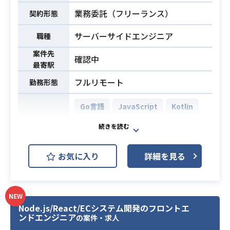
プロジェクト管理: Backlog, Redmin
業務委託（フリーランス）
契約形態
e
情報共有ツール: Slack, Redmine
サーバーサイドエンジニア
職種
SE職
案件先
確認中
・Typescript（Vue3系,Nuxt）での
最寄駅
開発経験(3年～5年程度)
フルリモート
勤務形態
または、Ruby、nodeでの開発経験3
年～5年程度
Go言語
JavaScript
Kotlin
・パフォーマンス改善の経験
PHP
TypeScript
Laravel
・AWS環境下での開発経験(ご自身で
チューニングなどをした経験)
React.js
Symfony
Vue.js
（インフラ構成を理解した上でバッ
お気に入り
詳細を見る
AWS DynamoDB (Amazon Dynam
クエンドを組めるか、トラブル時に
oDB)
必須スキル
MySQL
PostgreSQL
インフラ側のログも見れること）
開発環境
PM職
AWS (Amazon Web Services)
NEW
・SE職の技術スタック経験(手を動か
Node.js/React/ECシステム開発のフロントエ
AWS EC2 (Amazon EC2)
ンドエンジニア
しつつマネジメント関与するため)
の案件・求人