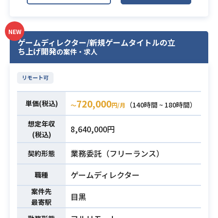
トラベルバンキングアプリの開発案
運用までの一貫した経験
件です。
React／TypeScriptを中心としたフ
NEW
ロントエンド開発に加え、
ゲームディレクター/新規ゲームタイトルの立
Node.js（NestJS）を用いたバック
ち上げ開発
の案件・求人
エンド開発にも携わっていただきま
す。
リモート可
新規機能開発だけでなく、品質向上
や開発プロセス改善など、長期的な
720,000
単価(税込)
（140時間 ~ 180時間）
〜
円/月
プロダクト開発を想定しておりま
す。
業務内容
想定年収
8,640,000円
具体的な業務内容は以下を想定して
(税込)
おります。
業務委託（フリーランス）
契約形態
【業務内容】
・新規機能の設計・開発
ゲームディレクター
職種
・既存機能の改善・リファクタリン
案件先
グ
目黒
最寄駅
・単体テスト・E2Eテストの設計・