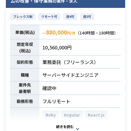
ムの改善・保守業務
トフォームのデータと顧客基盤を背
の案件・求人
バージョン管理・共同開発の実務経
景に、
験（3年以上）
物流領域の業務プロセス改革を目指
フレックス制
リモート可
週4可
週3可
すプロダクトの立ち上げおよび運用
に携わっていただきます。
880,000
単価(税込)
（140時間 ~ 180時間）
〜
円/月
インフラの戦略策定から構築・改
善、ならびにバックエンド開発全般
想定年収
10,560,000円
(税込)
まで幅広くご対応いただくポジショ
ンです。
業務委託（フリーランス）
契約形態
【仕事内容】
下記の業務を担っていただく想定で
サーバーサイドエンジニア
職種
す。
案件先
確認中
・既存サービスにおけるクラウド基
最寄駅
盤
フルリモート
勤務形態
（AWS）のコード管理（Terrafor
m）や各種環境構築、パフォーマン
業務内容
Ruby
Angular
React.js
ス最適化、セキュリティ強化、コス
ト最適化作業
Ruby on Rails
Vue.js