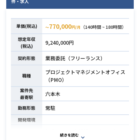
件・求人
トにおける、RDBの論理・物理設計
発をご担当いただきます。
およびパフォーマンスチューニング
必須スキル
基本設計や概要設計などの上流工程
の経験
から、
770,000
単価(税込)
（140時間 ~ 180時間）
〜
円/月
・単体テストを前提とした、継続的
HTML/CSS/JavaScriptを用いたフロ
な開発・改善サイクルの実践経験
ントエンド実装、DB連携まで幅広く
想定年収
9,240,000円
・チーム開発において、主体的に課
ご推進いただきます。
(税込)
題解決や技術選定をリードした経験
【仕事内容】
業務委託（フリーランス）
契約形態
下記の業務を担っていただく想定で
す。
プロジェクトマネジメントオフィス
・JavaおよびSpring Framework等
職種
（PMO）
を用いたWebアプリケーションの新
業務内容
案件先
規機能開発
六本木
最寄駅
・上流工程（基本設計、概要設計
等）からの設計および開発業務
常駐
勤務形態
・HTML/CSS/JavaScriptを用いたフ
開発環境
ロントエンド実装およびDB連携
※詳細は面談時にお伝えします。
社員約1,000名規模の不動産会社に
■環境：Java、Spring Framework
て、