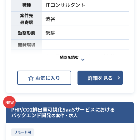
経験
ITコンサルタント
職種
・Photoshop、Illustratorを用いた
実務経験
案件先
渋谷
最寄駅
・バナーなど各種グラフィックデザ
インの実務経験
常駐
勤務形態
必須スキル
・グラフィックデザインに基づく入
開発環境
稿データ作成の実務経験
・論理的思考力、およびそれに基づ
全世界に展開するグループ全体のバ
いたテキスト・対面コミュニケーシ
ックオフィス（財務・人事・法務
ョン能力
等）や経営企画を対象に、業務プロ
お気に入り
詳細を見る
・After Effectsを用いたアニメーシ
セスの自動化・最適化を主導いただ
業務内容
ョン制作経験
きます。
生産性を最大化させるため、戦略の
NEW
立案から導入検討、運用までを一気
PHP/CO2排出量可視化SaaSサービスにおける
通貫で担っていただきます。
バックエンド開発
の案件・求人
・BPRでの業務効率化プロジェクト
の企画・マネジメント経験3年以上
リモート可