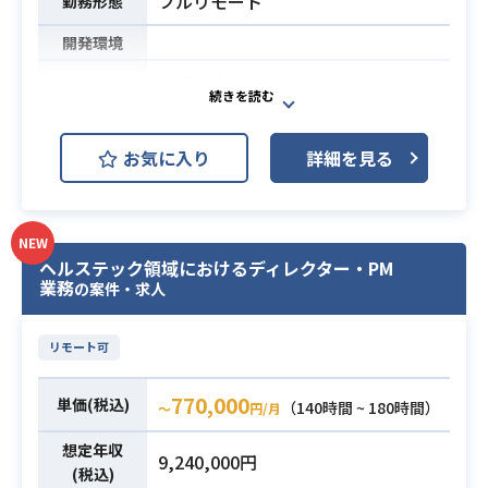
フルリモート
実装
勤務形態
・CI/CD環境の構築・運用改善
開発環境
・技術選定・開発プロセス改善への
新規に立ち上げるゲームタイトルの
提案・実施
企画策定から仕様設計、
・React（Vite）＋TypeScriptによ
各種データの作成やバランス調整、
お気に入り
詳細を見る
る中規模以上の開発経験
さらに開発ディレクションや進行管
・TypeScript＋Node.js環境でのAPI
理までの
開発経験
一連のプランニング業務を担当して
・NestJSでの開発経験
NEW
いただきます。
ヘルステック領域におけるディレクター・PM
・Tailwind CSS等を用いたモダンUI
なお、ご経験や適性に応じてディレ
業務
の案件・求人
開発経験
クション業務を中心にお任せする予
・Jest、Vitest、Playwright等を用
定です。
いたテスト設計・実装経験
リモート可
必須スキル
【仕事内容】
・Gitを用いたチーム開発経験
下記の業務を担っていただく想定で
770,000
・開発したアプリケーションの運
単価(税込)
（140時間 ~ 180時間）
す。
〜
円/月
用・改善経験
・新規タイトルにおけるコンセプト
想定年収
・認証・認可プロトコルに関する理
9,240,000円
の具体化やゲームサイクル、基本パ
(税込)
解