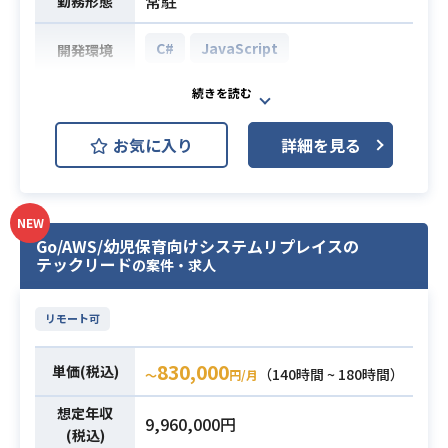
常駐
勤務形態
す。
・AI駆動開発(CopilotやLLMを活用
・社外向けSaaSの開発（スクラッチ
した効率的開発)の実務経験
C#
JavaScript
開発環境
開発および既存改修）
・SQLの基本知識
・社外向けSaaSの運用保守（監視、
・要件定義～基本設計フェーズにお
ドラッグストア向けPOSシステム開
データメンテナンス、問い合わせ対
ける顧客との直接交渉、調整経験
業務内容
発案件です。
応）
お気に入り
詳細を見る
基幹システムとの連携対応およびPO
・社内向け業務システムの実装およ
Sシステムのカスタマイズ開発をご担
び改修
業務内容
当いただきます。
・社内向け業務システムの運用保守
・POSシステムのカスタマイズ開発
NEW
（監視、データメンテナンス、問い
Go/AWS/幼児保育向けシステムリプレイスの
・基幹システムとの連携対応
合わせ対応）
テックリード
の案件・求人
・基本設計～テスト
※詳細は面談時にお伝えします。
【メイン技術スタック】
・C#.NETでの開発経験（4年以上）
リモート可
言語: Ruby,TypeScript, Node.js
・JavaScriptの開発経験
フレームワーク: Ruby on Rails, Vue.j
・サーバサイド開発経験
830,000
必須スキル
単価(税込)
（140時間 ~ 180時間）
〜
円/月
s, AWS SAM
・基本設計～テストまで一人称で対
DB: MySQL, DynamoDB
想定年収
応可能な方
9,960,000円
ソースコード管理: Git
(税込)