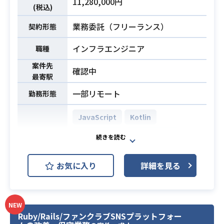
11,280,000円
トフォンアプリの新機能開発および
(税込)
保守運用対応
業務委託（フリーランス）
・詳細設計書の作成、各種実装、お
契約形態
よびテストフェーズの対応
インフラエンジニア
職種
・PM、デザイナー、バックエンドエ
ンジニア等の他職種メンバーとの円
案件先
確認中
滑な連携・コミュニケーション
最寄駅
・チーム内におけるソースコードレ
一部リモート
勤務形態
ビューおよび品質管理業務
※詳細は面談時にお伝えします。
JavaScript
Kotlin
TypeScript
Spring Boot
・Kotlin（Android）を用いたネイテ
ィブアプリ開発の実務経験（5年以
Vue.js
開発環境
上）
お気に入り
詳細を見る
AWS (Amazon Web Services)
・Swift（iOS）を用いたネイティブ
アプリ開発の実務経験（3年以上）
GitHub
Terraform
必須スキル
・API（REST/GraphQL等）と連携し
NEW
たアプリ開発の実務経験（3年以上）
長年運用されている求荷求車プラッ
Ruby/Rails/ファンクラブSNSプラットフォー
・Git/GitHub等を用いたチームでの