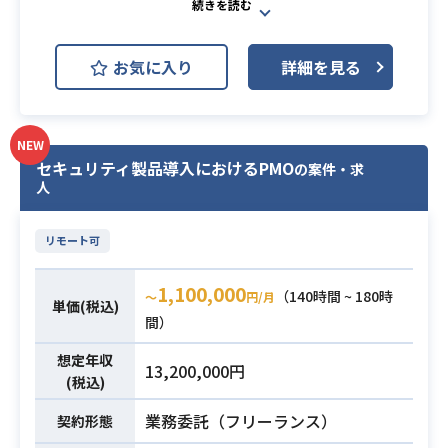
新規案件の初期検討・提案支援業務
をご担当いただきます。
お気に入り
詳細を見る
案件分析から規模算定、見積検討、
提案活動までを一貫して支援し、
複数案件の獲得を推進していただき
NEW
ます。
セキュリティ製品導入におけるPMO
の案件・求
【仕事内容】
人
下記の業務を担っていただく想定で
す。
業務内容
リモート可
・システム構成、アプリ規模、イン
フラ、運用、工数、リスク等の整理
1,100,000
（140時間 ~ 180時
および分析
〜
円/月
単価(税込)
間）
・AIを活用した見積作成、提案内容
の検討、および営業・開発メンバー
想定年収
13,200,000円
との提案活動支援
(税込)
・複数案件の並行推進、および必要
業務委託（フリーランス）
契約形態
に応じた顧客向け説明や打ち合わせ