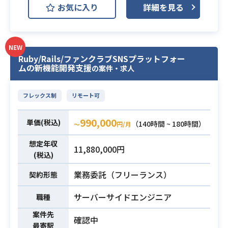
・AI支援を前提とした設計、実装、
お気に入り
詳細を見る
Backlog
Docker
GitHub
テスト、デプロイ、運用の推進
業務内容
・AI生成物の妥当性検証および品質
Slack
Figma
Next.js
担保
NEW
・プロダクト開発における技術的意
電子書籍等の配信プラットフォーム
Ruby/Rails/ファンクラブSNSプラットフォー
思決定のリード（品質とスピードの
ムの新機能開発支援
におけるWebサービスの新規機能追
の案件・求人
両立）
加、
・アーキテクチャ、設計方針、実装
運用・保守、既存システムの改修お
フレックス制
リモート可
ガイドライン、レビュー基準などの
よびリプレイス対応を行っていただ
技術標準化推進
きます。
990,000
単価(税込)
（140時間 ~ 180時間）
〜
円/月
・横断的な技術課題（開発生産性、
【仕事内容】
品質、パフォーマンス、運用性、セ
下記の業務を担っていただく想定で
想定年収
11,880,000円
キュリティ等）の整理・改善
(税込)
す。
・リードエンジニアや各チームへの
・電子書籍Webサービスにおける新
業務委託（フリーランス）
契約形態
技術的な支援（必要に応じたハンズ
機能の企画・開発
オン）
・既存プラットフォームの保守およ
サーバーサイドエンジニア
職種
※詳細は面談時にお伝えします。
び運用管理
案件先
確認中
・既存Webシステムの改修ならびに
最寄駅
・テックリードとしての経験