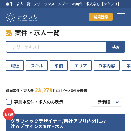
案件・求人一覧 | フリーランスエンジニアの案件・求人なら【テクフリ】
新規登録
案件・求人一覧
検索
職種
スキル
単価
エリア
作業内容
業
23,279
1〜30
該当案件・求人数
件中
件を表示
募集中案件・求人のみ表示
新着順
NEW
グラフィックデザイナー/自社アプリ内外にお
けるデザイン
の案件・求人