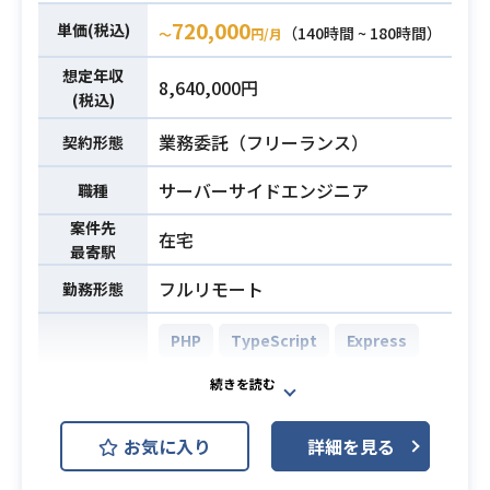
・社内/外ステークホルダーとの折衝
必須スキル
720,000
経験
単価(税込)
（140時間 ~ 180時間）
〜
円/月
・実際に業務改革を実施し、効率化
想定年収
した経験
8,640,000円
(税込)
業務委託（フリーランス）
契約形態
サーバーサイドエンジニア
職種
案件先
在宅
最寄駅
フルリモート
勤務形態
PHP
TypeScript
Express
Laravel
PostgreSQL
開発環境
AWS (Amazon Web Services)
お気に入り
詳細を見る
GitHub
Slack