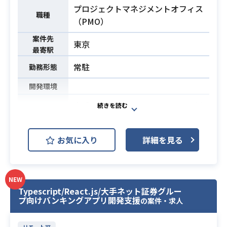
対応
プロジェクトマネジメントオフィス
※詳細は面談時にお伝えします。
職種
（PMO）
・システムアーキテクチャ設計およ
案件先
東京
びテックリードの経験
最寄駅
・NTTデータ出身またはNTTデータ
常駐
勤務形態
必須スキル
案件への参画経験
・プロジェクト規模算定および見積
開発環境
の経験
大手事業会社向けのセキュリティ製
品導入プロジェクトにて、
体制強化に伴いPMOとしてご参画い
お気に入り
詳細を見る
ただく案件です。
元請けプロパー配下で、製品選定・
要件定義・アーキテクチャ検討や設
NEW
計書レビュー等の実装落とし込みに
Typescript/React.js/大手ネット証券グルー
加え、
プ向けバンキングアプリ開発支援
の案件・求人
関係各所との調整や社内説明資料の
作成など幅広く推進していただきま