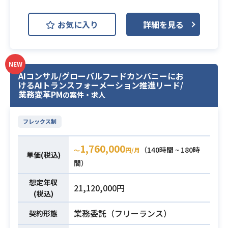
アプリ内外のイベントやキャンペー
ンにおけるバナーやグッズなど、各
お気に入り
詳細を見る
種クリエイティブ制作を担当いただ
きます。場合によってはコンセプト
や体験設計からご一緒いただきま
NEW
す。
AIコンサル/グローバルフードカンパニーにお
・イベントやキャンペーンにおける
けるAIトランスフォーメーション推進リード/
業務内容
広告・プロモーション用クリエイテ
業務変革PM
の案件・求人
ィブの制作
・バナー、駅ポスター、サイネージ
フレックス制
動画、SNS素材など
・アバターを活用したグッズ制作
1,760,000
（140時間 ~ 180時
〜
円/月
・アクリルスタンド等
単価(税込)
間）
・制作進行・PdMチームとの連携に
よるワークフロー改善
想定年収
21,120,000円
(税込)
・Slack等のチャットツールを用いた
業務委託（フリーランス）
契約形態
業務経験、およびリモートでの業務