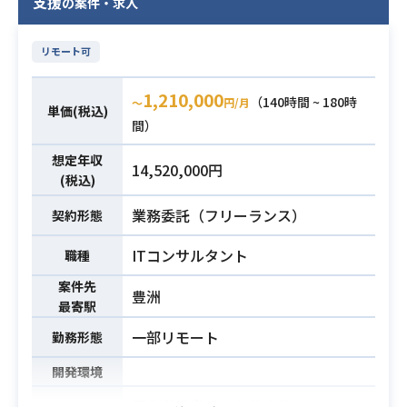
支援
の案件・求人
環境構築、監視実装、稼働確認まで
業務内容
対応していただきます。
リモート可
運用手順書の作成・引継ぎから本番
切り替え、
1,210,000
切り替え後の稼働確認まで一連の工
（140時間 ~ 180時
〜
円/月
単価(税込)
程をお任せします。
間）
※詳細は面談時にお伝えいたしま
想定年収
14,520,000円
す。
(税込)
・AWSのネットワーク機能（Transit
業務委託（フリーランス）
契約形態
Gateway、Route Table）の設計・
ITコンサルタント
実装、およびテストの計画・実施経
職種
験
案件先
必須スキル
豊洲
・金融機関プロジェクトにおけるCC
最寄駅
B（変更管理委員会）への変更要求対
一部リモート
勤務形態
応経験（変更申請を自力で対応でき
るレベル）
開発環境
厚生労働省系の公共案件における、