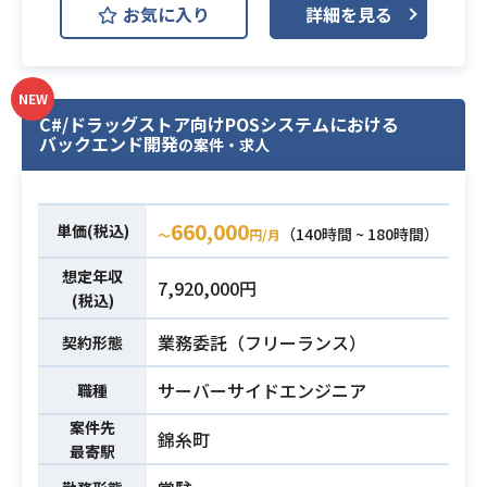
oDB)
お気に入り
詳細を見る
の技術指示
MySQL
開発環境
・ブリッジサポート
AWS (Amazon Web Services)
・Alツール(GitHub/Copilot等)を活用
した開発プロセスの推進·コード品質
Backlog
Git
Redmine
NEW
管理
C#/ドラッグストア向けPOSシステムにおける
Slack
バックエンド開発
の案件・求人
・ベトナムまたは他国でのオフショ
歯科医院向けの医療機関向けSaaSに
ア開発プロジェクトのマネジメント
おける、サービス開発および保守運
経験
660,000
単価(税込)
（140時間 ~ 180時間）
〜
円/月
用をご担当いただきます。
・Azure上での開発/運用経験
少人数チームで調査から開発、小規
想定年収
・ネイティブレベルの日本語力（日
7,920,000円
模リリースを短いスパンで繰り返し
(税込)
本のビジネス習慣/IT業界の文化への
行い、
深い知見）
業務委託（フリーランス）
契約形態
サービスのパフォーマンス改善や技
・テクニカルアーキテクトまたはテ
術負債の解消を含めた課題解決に対
ックリードとしての実務経験
サーバーサイドエンジニア
必須スキル
職種
応していただきます。
・PG開発経験5年以上(現在もPython
案件先
【仕事内容】
錦糸町
等でハンズオンでコードが書ける技
最寄駅
下記の業務を担っていただく想定で
術力)