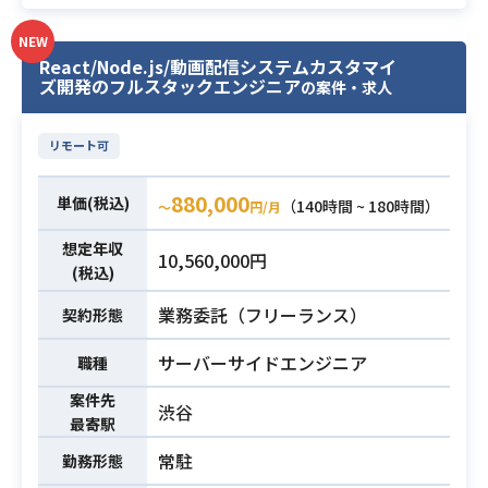
電気使用量、従業員の通勤...etc、全
NEW
ての企業活動における
React/Node.js/動画配信システムカスタマイ
CO2排出量を可視化するSaasサービ
ズ開発のフルスタックエンジニア
の案件・求人
スのバックエンド開発をご支援いた
だきます。
リモート可
AIや画像解析も駆使するSaasサービ
スで、新しい技術にも触れることが
880,000
単価(税込)
（140時間 ~ 180時間）
〜
円/月
できます。
【開発環境】
想定年収
10,560,000円
・開発言語: PHP, TypeScript
業務内容
(税込)
・フレームワーク: Laravel, Express
業務委託（フリーランス）
契約形態
・インフラプラットフォーム: Amazo
n Web Services
サーバーサイドエンジニア
職種
・データベース: PostgreSQL
案件先
・ソースコード管理: GitHub
渋谷
最寄駅
・CI/CD: CircleCI
・ドキュメント:Google Workspace
常駐
勤務形態
・チャット: Slack