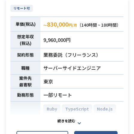
（1年以上）
・画面は無くAPIで金融に必要な情報
・単一ページアプリケーションを用
リモート可
を入手しAIで推論した結果をレスポ
いたシステム構築に関する経験（2年
ンスします。
以上）
必須スキル
830,000
単価(税込)
（140時間 ~ 180時間）
・ドキュメント仕様：AIが読み込み
〜
円/月
・一般ユーザー向けWebサービスの
やすいよう、設計書～テストケース
想定年収
構築に関わった経験（2年以上）
9,960,000円
まですべてMarkdownなどのTextBa
(税込)
・詳細設計およびテスト仕様書の作
seで管理(Excel/Word不使用)
成に関する実務経験
業務内容
業務委託（フリーランス）
契約形態
・開発スタイル：AIツールをフル活
・4ヶ月～6ヶ月程度の中期開発プロ
用して設計
ジェクトの経験
サーバーサイドエンジニア
職種
・PG·テスト(単体～結合)を高速に行
う先進的な環境です。
案件先
東京
最寄駅
【業務内容】
・顧客(PO/技術責任者)との対等な技
一部リモート
勤務形態
術·業務協議および要件調整
・複雑な業務ロジックのアーキテク
Ruby
TypeScript
Node.js
チャ設計
Ruby on Rails
Vue.js
・Pythonでのプログラミング
AWS DynamoDB (Amazon Dynam
・ベトナム開発チーム(BrSE経由)へ