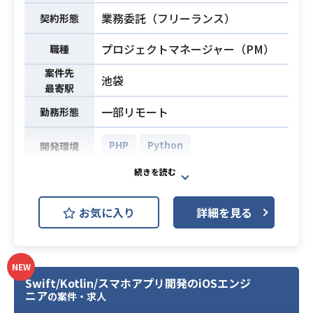
ラメータ、ゲームフロー等の企画お
業務内容
・金融系システム（特に銀行）の開
業務委託（フリーランス）
契約形態
よび基本仕様設計を行います。
発経験
・各種マスタデータの作成、ゲーム
プロジェクトマネージャー（PM）
職種
・モバイルアプリ開発経験
バランスの設計および調整業務を行
います。
案件先
池袋
最寄駅
・各機能やコンテンツの仕様を策定
し、開発のディレクションを担当し
一部リモート
勤務形態
ます。
・デザイン、エンジニア、QAなどの
PHP
Python
開発環境
各セクションとの調整や進行管理を
行います。
医療関連サービスのシステム構築に
・リリースに向けた各種スケジュー
おける要件定義や設計、および全体
お気に入り
詳細を見る
ルの構築や調整を行います。
進行の管理をご担当いただきます。
業務内容
・その他、ゲーム開発に関わるプラ
営業部署等のステークホルダーと要
ンニング業務全般に対応します。
件のすり合わせを実施し、プロジェ
※詳細は面談時にお伝えします。
クトを推進する役割となります。
NEW
Swift/Kotlin/スマホアプリ開発のiOSエンジ
ニア
・スマートフォンまたはブラウザゲ
の案件・求人
・Webアプリケーションにおける要
ームの開発における企画実務経験が3