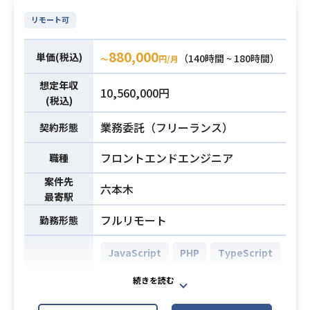
・非エンジニアとの合意形成
AWS Lambda
Backlog
・AIを含む技術トレンドを理解し、
リモート可
Docker
GitHub
Slack
開発やチーム運営への影響を判断で
Figma
きる基礎的リテラシー
880,000
単価(税込)
（140時間 ~ 180時間）
〜
円/月
・3〜8名規模のチームに対するPM経
幼児保育子育て向けサービスを展開
想定年収
験
10,560,000円
(税込)
している事業会社において、
旧システムをGoなどのモダンな環境
業務委託（フリーランス）
契約形態
へリプレイスするプロジェクトで
す。
フロントエンドエンジニア
職種
AI支援を活用しながら、機能改善・
案件先
六本木
新規開発・技術的意思決定をリード
最寄駅
し、
フルリモート
勤務形態
プロダクトの価値向上を図っていた
だきます。
JavaScript
PHP
TypeScript
【仕事内容】
下記の業務を担っていただく想定で
FuelPHP
Laravel
React.js
す。
AWS (Amazon Web Services)
開発環境