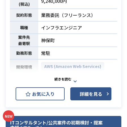
9,240,000円
・Javaを用いた開発経験
(税込)
・JavaScriptを用いた開発経験
業務委託（フリーランス）
契約形態
・SpringBootの実務経験
・Thymeleafの実務経験
必須スキル
インフラエンジニア
職種
・SQLを用いた実務経験
案件先
・MyBatisの実務経験
神保町
最寄駅
・PostgreSQLの使用経験
常駐
勤務形態
AWS (Amazon Web Services)
開発環境
Cloud One Network SecurityからTr
endAI Vision One Cloud IPSへの移
お気に入り
詳細を見る
行に伴う、
上流工程からの業務全般をご担当い
ただきます。
移行計画の策定や基本設計（移行・
NEW
ITコンサルタント/公共案件の初期検討・提案
監視・パラメータ設計）を行い、