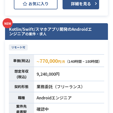
お気に入り
詳細を見る
ン開発プロジェクトにおいて、
iOSを中心とした詳細設計から実装、
運用保守までを一貫して担当してい
ただきます。
NEW
Kotlin/Swift/スマホアプリ開発のAndroidエ
他職種メンバーと連携しながら、新
ンジニア
の案件・求人
機能開発やコードレビュー、品質管
理等に携わっていただきます。
リモート可
【仕事内容】
下記の業務を担っていただく想定で
770,000
単価(税込)
す。
（140時間 ~ 180時間）
業務内容
〜
円/月
・Swift（iOS）を用いたスマートフ
想定年収
9,240,000円
ォンアプリの新機能開発および保守
(税込)
運用対応
業務委託（フリーランス）
・詳細設計書の作成、各種実装、お
契約形態
よびテストフェーズの対応
Androidエンジニア
職種
・PM、デザイナー、バックエンドエ
ンジニア等の他職種メンバーとの円
案件先
確認中
滑な連携・コミュニケーション
最寄駅