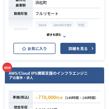
浜松町
ル（フォーム、バリデーション、Aja
・社内メンバーやベンダーの管理経
最寄駅
x等）
験
フルリモート
勤務形態
・RDBMS（MySQL/PostgreSQL/O
racle等）およびSQLの実務経験
Java
JavaScript
SQL
開発環境
Spring Boot
PostgreSQL
ワークフローシステムの改修プロジ
お気に入り
詳細を見る
ェクトにおいて、
追加機能の作成および既存システム
の整理改修作業を担当していただき
NEW
ます。
AWS/Cloud IPS構築支援のインフラエンジニ
業務内容
設計開発からテスト、リリース準
ア
の案件・求人
備、DBリファクタリングまで一貫し
て携わっていただきます。
※詳細は面談時にお伝えいたしま
770,000
単価(税込)
（140時間 ~ 180時間）
〜
円/月
す。
想定年収