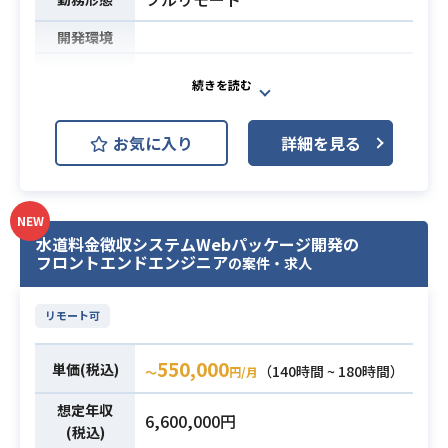
【技術要素（対象範囲）】
・OS・ミドルウェア：Apache/Tom
開発環境
cat/RHEL/Aurora/EC2/EFS
社内の体制を改善・強化するため、
・ネットワーク：
インフラ、セキュリティ、AI領域を
VPC / Subnet / RouteTable / NAT
横断的にご推進いただきます。
GW / TGW / ELB
お気に入り
詳細を見る
情報システム部門において、AI活用
Route53 / VPN / Endpoint / Direc
の推進やセキュリティ体制の強化、
t Connect
ルール・ガバナンスの整備など、組
SES / PaloAlto / Catalyst
NEW
織全体の改善をリードいただくポジ
・運用・監視
水道料金徴収システムWebパッケージ開発の
ションです。
Directory Service/SSM/ S3
フロントエンドエンジニア
の案件・求人
【仕事内容】
CloudTrail/CloudWatch/Config/Ev
下記の業務を担っていただく想定で
entBridge
リモート可
す。
業務内容
Hinemos/各種運用ツール
・インフラ環境の改善および運用支
・セキュリティ
550,000
単価(税込)
（140時間 ~ 180時間）
援
〜
円/月
AWSアカウント設計/VPC設計
・AI活用施策の企画および推進
IAM/SecurityGroup/ NACL
想定年収
6,600,000円
・セキュリティ体制の整備および強
(税込)
Shield/ACM/KMS