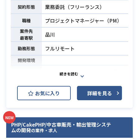
・要件定義、設計、実装、リリー
・テスト自動化または生成AIを利用
業務委託（フリーランス）
契約形態
ス、運用までの全工程をお願いいた
したテスト効率化の経験
します。
プロジェクトマネージャー（PM）
職種
（主業務はGo,GCPを用いた設計、実
案件先
装、リリース、運用）
品川
最寄駅
・アジャイル開発手法にて進行（ス
業務内容
クラムを一部導入）
フルリモート
勤務形態
・バックエンドエンジニアは1チーム
開発環境
に2〜3名（全体で9名前後）
エンジニア組織は大手メガベンチャ
自社サービスであるFintech事業にお
ーでのテックリード経験やマネージ
ける共通DWHのプロダクト開発推進
ャー経験のある方が多く
業務に携わっていただきます。
お気に入り
詳細を見る
非常に高いレベルでの就業が可能で
自社サービスとDWHとの接続におけ
す。
るプロジェクトのマネージメントを
【こんな方におすすめ】
お願いいたします。
・少数精鋭でモダンな技術に触れた
NEW
すでに1つのプロダクトにてDWHの
PHP/CakePHP/中古車販売・輸出管理システ
い方
サービス提供は開始しております
ムの開発
の案件・求人
・長期でのご参画ができる方
が、