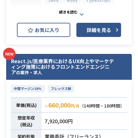
Ruby on Rails
MySQL
開発環境
AWS (Amazon Web Services)
お気に入り
詳細を見る
Azure
Docker
Kubernetes
Fintech系プロダクトのフルスタック
NEW
開発プロジェクトです。
React.js/医療業界におけるUX向上やマーケテ
React、Ruby on Rails、Java、Typ
ィング施策におけるフロントエンドエンジニ
eScriptを使用した
ア
の案件・求人
フロントエンドおよびバックエンド
の開発全般をはじめ、
中間マージン10%
フレックス制
拡張性とパフォーマンスを考慮した
アーキテクチャ設計、
660,000
単価(税込)
（140時間 ~ 180時間）
〜
円/月
クラウド環境やコンテナ技術を活用
したインフラ構築・運用
想定年収
7,920,000円
およびCI/CDの構築などを幅広くご推
(税込)
進いただきます。
業務委託（フリーランス）
契約形態