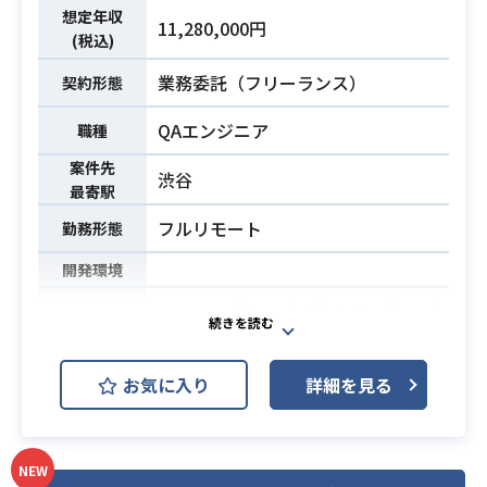
・ネットワーク設計
・高いレベル感の中でプロダクトの
想定年収
11,280,000円
・セキュリティ設計
(税込)
成長を感じながら開発したい方
・設計書・パラメータシート作成
業務委託（フリーランス）
契約形態
・Swiftを使用したiOSアプリ開発経
金融系と聞くと固い印象を持たれが
験5年以上（PoCや社内向けサービス
ちですが、現場は30代メインで活気
QAエンジニア
職種
などは含めずに）
にあふれた現場となっており、
案件先
・オーナーシップを持ってソフトウ
AIや最新技術なども取り入れており
渋谷
必須スキル
最寄駅
ェアの開発を進める力
ます。
・SwiftUIによるユーザーインターフ
フルリモート
勤務形態
・AWS設計経験（ECS、CloudFront/
ェース実装
開発環境
WAF、Aurora等）
・エンジニア経験5年以上
・マルチアカウントNW設計経験（Pr
500万DL越えの大人気お買い物アプ
ivateLink、TGW等）
必須スキル
リにおけるQAエンジニアを募集いた
・OAuth/OIDC・IAM等の認証設計経
します！
お気に入り
詳細を見る
験
サービスをさらにグロースしていく
・設計ドキュメント作成経験
にあたり、サービスの成長を一緒に
推進していただけるような方を探し
NEW
ております。