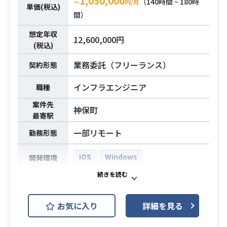
1,050,000
（140時間 ~ 180時
【仕事内容】
〜
円/月
単価(税込)
間）
下記の業務を担っていただく想定で
す。
想定年収
12,600,000円
・既存ネットワーク、サーバー、認
(税込)
証環境の構成確認（ネットワーク構
業務委託（フリーランス）
契約形態
成図、サーバー一覧、IPアドレス一
覧等の既存資料確認・整理）
インフラエンジニア
職種
・親会社ネットワークから独立ネッ
トワークへの切替に伴う影響範囲の
案件先
神保町
最寄駅
整理
業務内容
・ルーター、スイッチ、無線LAN、F
一部リモート
勤務形態
irewall、VPNなどの接続確認
・Active Directory、DNS、DHCPの
iOS
Windows
開発環境
利用状況確認
・ファイルサーバー、物理サーバ
カーブアウト後の新会社における新
ー、仮想サーバーの移行・設定変更
規端末（PC、スマートフォン、ガラ
お気に入り
詳細を見る
内容の整理
ホ）の
・ネットワークおよびADドメイン切
管理基盤構築および安定運用確立に