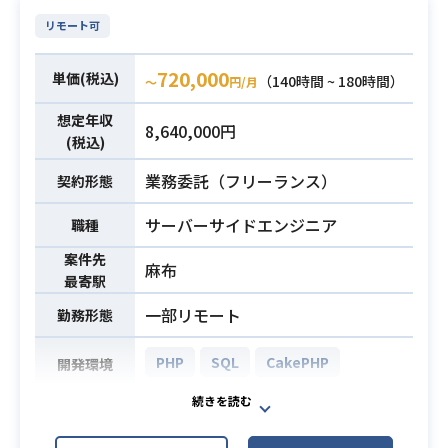
・プロダクトの体験を意識しながら
今後横展開を想定しており、お力添
業務内容
リモート可
開発を進めて行ける方
えいただける方を募集いたします。
・toCサービスに関わりたい方
詳細の情報については面談の際にお
720,000
・高いレベル感の中でプロダクトの
単価(税込)
（140時間 ~ 180時間）
話しさせていただきます！
〜
円/月
成長を感じながら開発したい方
【こんな人におすすめです】
想定年収
8,640,000円
・多数のプロジェクトを同時並行で
(税込)
・Go言語での開発・運用経験1年以
担当したご経験をお持ちの方
上（PoCや社内向けサービスなどは
業務委託（フリーランス）
契約形態
・フルリモートでの勤務をご希望さ
含めず2年以上）
れる方
必須スキル
・エンジニア経験5年以上
サーバーサイドエンジニア
職種
詳細の情報については面談の際にお
・GCPまたはAWS上での開発・運用
話しさせていただきます！
案件先
麻布
経験
最寄駅
・PjMとしてのご経験3年以上
一部リモート
勤務形態
・システム保守及び運用フローの構
築経験
PHP
SQL
CakePHP
開発環境
・要件定義のご経験
・大手企業/SIerなどでのWBSの作成
必須スキル
海外向け中古自動車のECサイト（中
経験
古車販売・輸出管理システム）にお