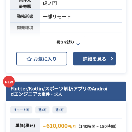
eway、S3、ALB、RDS（Auror
虎ノ門
最寄駅
a）、DynamoDB、CloudFront等の
一部リモート
AWS技術要素に関する実務経験また
勤務形態
は十分な知見
必須スキル
開発環境
・AWS CDK/Terraform/AWS SAMの
いずれかを用いた実務経験
施工管理システム（Webアプリ・モ
・DB設計経験
バイルアプリ）におけるQA業務をご
・パフォーマンスチューニング経験
担当いただきます。
お気に入り
詳細を見る
・NoSQL、PostgreSQLの利用経験
テスト計画の策定から仕様書作成、
・Git/GitHub、Docker、Dev Contai
実行、不具合修正確認まで一貫して
ner、GitHub Actionsの利用経験
推進していただき、
・PMまたはテックリード、リーダー
NEW
テスト自動化や生成AIツール（Claud
Flutter/Kotlin/スポーツ解析アプリのAndroi
経験
e）を活用した品質プロセスの改善に
dエンジニア
の案件・求人
も取り組んでいただきます。
【仕事内容】
リモート可
週4可
週3可
下記の業務を担っていただく想定で
す。
610,000
単価(税込)
（140時間 ~ 180時間）
・Webアプリおよびモバイルアプリ
〜
円/月