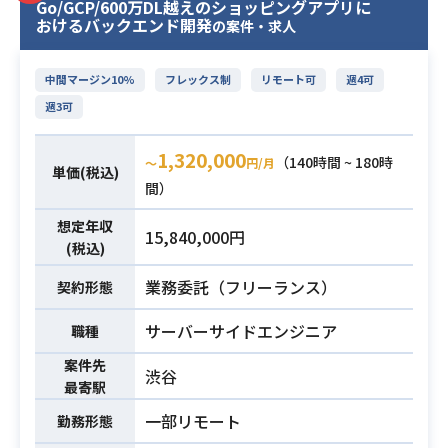
Go/GCP/600万DL越えのショッピングアプリに
0→1、1→10の開発において上流か
おけるバックエンド開発
の案件・求人
ら下流まで幅広くご支援いただける
方がマッチいたします。
中間マージン10%
フレックス制
リモート可
週4可
【お願いしたいこと】
週3可
・テスト計画、戦略、設計
・テスト項目署の作成・レビュー
1,320,000
・実施、バグ報告
（140時間 ~ 180時
〜
円/月
単価(税込)
・開発側へのレビューやフィードバ
間）
ック
想定年収
15,840,000円
・QAプロセスの構築・改善
(税込)
・改善要望の提案
業務内容
業務委託（フリーランス）
など、、
契約形態
エンジニア組織は大手メガベンチャ
サーバーサイドエンジニア
職種
ーでのテックリード経験やマネージ
ャー経験のある方が多く
案件先
渋谷
非常に高いレベルでの就業が可能で
最寄駅
す。
一部リモート
勤務形態
【こんな方におすすめ】