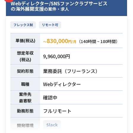
スポーツ解析向けアプリケーション
書作成、不具合修正確認まで一貫し
必須スキル
Webディレクター/SNSファンクラブサービス
の海外展開支援
の設計および開発を推進していただ
てQA業務を推進できるスキル
の案件・求人
きます。
・Webアプリケーションまたはモバ
【仕事内容】
イルアプリのQA実務経験
フレックス制
リモート可
下記の業務を担っていただく想定で
す。
830,000
単価(税込)
（140時間 ~ 180時間）
〜
円/月
・パフォーマンスデータの視覚化お
よび分析用UI要素の実装
想定年収
9,960,000円
(税込)
・外部APIおよびバックエンド層との
データ連携機能の構築
業務委託（フリーランス）
契約形態
・端末機能を活用した高度な撮影制
御機能の実装
Webディレクター
職種
・モバイルデバイス上における推論
案件先
確認中
モデルの最適化および組み込み処理
業務内容
最寄駅
※詳細は面談時にお伝えします。
フルリモート
勤務形態
＜開発環境＞
・モバイルフロントエンド：Flutter
Slack
開発環境
・カメラネイティブ機能：Swift/Kot