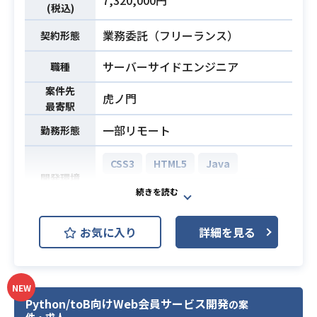
7,320,000円
下記の業務を担っていただく想定で
(税込)
業務内容
す。
業務委託（フリーランス）
契約形態
・Oracle Cloudベースのシステムに
対する見積もりや提案（プリセール
サーバーサイドエンジニア
職種
ス）
案件先
・受注後のシステム構築におけるプ
虎ノ門
最寄駅
ロジェクトリーダー業務および実装
一部リモート
メンバーへの指示出し
勤務形態
・顧客との仕様調整、認識合わせ、
CSS3
HTML5
Java
方針検討の実施
開発環境
・監視、バックアップ、セキュリテ
JavaScript
Seasar
Azure
ィ、運用等インフラ非機能要件の設
計
上場企業が投資家向けに提供してい
お気に入り
詳細を見る
※詳細は面談時にお伝えします。
る、マーケティングプラットフォー
ムの運用開発をご担当いただきま
・Oracle Cloud Infrastructure（OC
す。
I）の設計から構築までの実務経験
NEW
サーバーサイドエンジニアとしてJav
Python/toB向けWeb会員サービス開発
・顧客との仕様調整、認識合わせ、
の案
aを用いたバックエンド開発を中心