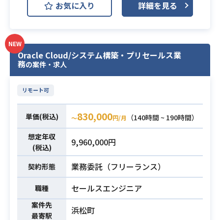
・スケジュール管理のご経験
お気に入り
詳細を見る
ける開発および保守運用をご担当い
・ステークホルダーマネジメント
ただきます。
・日常会話レベルの英会話スキル
元請社内のプロジェクトチームに
て、要件定義から開発・保守運用ま
NEW
Oracle Cloud/システム構築・プリセールス業
で幅広くご推進いただくポジション
務
の案件・求人
です。
【仕事内容】
リモート可
下記の業務を担っていただく想定で
業務内容
す。
830,000
単価(税込)
・海外向け中古自動車ECサイトの保
（140時間 ~ 190時間）
〜
円/月
守運用および機能開発
想定年収
9,960,000円
・事業側責任者および担当者との要
(税込)
件定義や各種調整
業務委託（フリーランス）
・ソースコードベースからの仕様調
契約形態
査および主体的なトラブルシューテ
セールスエンジニア
職種
ィング
※詳細は面談時にお伝えします。
案件先
浜松町
最寄駅