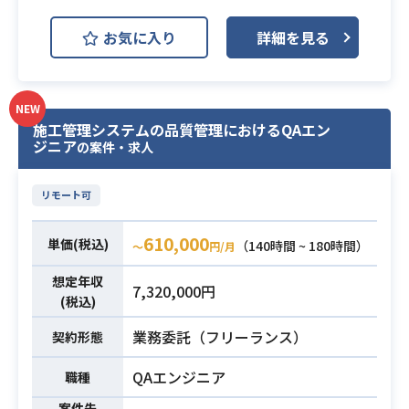
AWS (Amazon Web Services)
開発環境
お気に入り
詳細を見る
Docker
Git
GitHub
Next.js
NEW
請負案件にご参画いただきます。
施工管理システムの品質管理におけるQAエン
ジニア
時期やリソース状況、適性に応じて
の案件・求人
複数ある案件の中から参画先が決定
いたします。
業務内容
リモート可
（業務系Webシステム開発やヒアリ
ング支援AIの開発案件など。詳細は2
610,000
単価(税込)
（140時間 ~ 180時間）
〜
円/月
次面談までに選定予定です）
想定年収
7,320,000円
・TypeScript/React（Next.js）を用
(税込)
いた開発経験
業務委託（フリーランス）
契約形態
・フロントエンド、バックエンド双
方の実務経験
QAエンジニア
職種
・Amplify Gen2、Lambda、API Gat
案件先