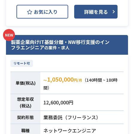
るスキル
必須スキル
上場企業が機関投資家向けに提供し
お気に入り
詳細を見る
・HTML、CSS、JavaScriptでのフロ
ている、マーケティングプラットフ
ントエンド開発経験半年以上
ォームの
・Gitを使用したチーム開発経験
リニューアル案件におけるサーバー
NEW
サイド開発をご担当いただきます。
製薬企業向けIT基盤分離・NW移行支援のイン
Pythonを用いて、Webアプリケーシ
フラエンジニア
の案件・求人
ョンの設計および開発業務を遂行し
ていただくポジションです。
リモート可
【仕事内容】
業務内容
下記の業務を担っていただく想定で
1,050,000
（140時間 ~ 180時
〜
円/月
す。
単価(税込)
間）
・Pythonを用いたWebアプリケーシ
ョンの設計および開発
想定年収
12,600,000円
・Gitを活用したチーム開発およびコ
(税込)
ードの管理
業務委託（フリーランス）
契約形態
・プロジェクト内での各種調整およ
びコミュニケーション対応
ネットワークエンジニア
職種