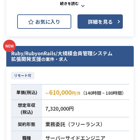
lin
ファンクラブ向けSNSの国外向け事
・エッジAI：CoreML/TFLite
業拡大における主要メンバーとし
・バックエンド：TypeScript
お気に入り
詳細を見る
て、
・Webフロントエンド：React, Nex
海外進出戦略の立ち上げやクリエイ
t.js
ター獲得、市場調査などの業務をご
・AI解析：Python
担当いただきます。
NEW
・データベース：RDB（Postgres）
Ruby/RubyonRails/大規模会員管理システム
【仕事内容】
・ネットワーク・クラウドインフ
拡張開発支援
の案件・求人
下記の業務を担っていただく想定で
ラ：AWS
す。
業務内容
リモート可
・海外でのサービス提供に向けた基
・システム開発の実務経験3年以上
本方針や施策の策定
・クロスプラットフォームフレーム
610,000
単価(税込)
・対象地域における競合やSNS利用
（140時間 ~ 180時間）
ワークを利用したモバイルアプリ構
〜
円/月
必須スキル
状況のマーケティング分析
築経験
想定年収
7,320,000円
・現地クリエイターとの交渉ならび
・Androidプラットフォームに関する
(税込)
に獲得に向けた一連の対応
専門的な技術知識
業務委託（フリーランス）
・海外における各種SNS施策やトピ
契約形態
ックの調査分析
サーバーサイドエンジニア
職種
※詳細は面談時にお伝えします。