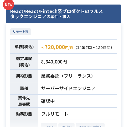
・詳細設計以降の各開発工程の推進
BtoBマーケティングの実務経験があ
NEW
※詳細は面談時にお伝えします。
React/React/Fintech系プロダクトのフルス
り、以下において複数のご経験があ
【開発環境】
タックエンジニア
の案件・求人
る方
言語/FW：Ruby on Rails,JavaScript
・Google広告やMeta広告等のデジ
DB：MySQL
タル広告の運用・改善
リモート可
ツール：Git,Slack,Backlog
・CPA、CVR等の指標分析およびラ
インフラ：AWS(EC2,S3,RDS,ECS,Cl
720,000
ンディングページの改善
単価(税込)
（140時間 ~ 180時間）
〜
円/月
oudWatch),GitHub Actions,Terrafor
・GA4等のアクセス解析ツールを活
m
想定年収
用した効果測定・分析
必須スキル
8,640,000円
(税込)
・ホワイトペーパー、SEO記事、導
・Web開発の実務経験3年以上
入事例等のコンテンツ企画・制作
業務委託（フリーランス）
契約形態
・Ruby on Railsを用いた開発経験3
・CMSを活用したWebサイトの更
年以上
サーバーサイドエンジニア
職種
新・改善
・詳細設計以降のフェーズにおける
必須スキル
・ランディングページ制作のディレ
案件先
実務経験
確認中
クション、UI・UX改善
最寄駅
・既存システムのコードを読み解
・展示会、カンファレンス、セミナ
き、改修・改善が行えるスキル
フルリモート
勤務形態
ー等のオフライン施策の企画・運営
Java
Ruby
TypeScript