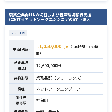
替に伴う業務システム側の構成変更
向け、導入リーダーをご担当いただ
支援
きます。
・PC、ハンディターミナル、モバイ
製薬企業向けNW切替および音声環境移行支援
端末・モバイル運用領域の中核とし
におけるネットワークエンジニア
の案件・求人
ル端末、複合機など周辺機器の接続
て、運用設計から定着、
確認
基盤構築から運用開始までを牽引し
・ネットワークおよびサーバーベン
リモート可
ていただきます。
ダーとの作業内容、スケジュール、
【仕事内容】
1,050,000
役割分担の調整
下記の業務を担っていただく想定で
（140時間 ~ 180時
〜
円/月
単価(税込)
・接続テスト、切替リハーサル、本
す。
間）
番切替の実施支援
・PC、スマホ、ガラホ運用全体の統
想定年収
・切替後の障害切り分けおよびベン
12,600,000円
括
(税込)
業務内容
ダーへの問い合わせ対応
・Apple製品（iPhone、iPad）環境
※詳細は面談時にお伝えします。
業務委託（フリーランス）
の管理
契約形態
・Intune、ABMなどMDMの運用設
・企業向けネットワークまたはサー
ネットワークエンジニア
職種
計およびポリシー管理
バーの設計、構築、移行経験
・業務アプリ（クラウドPBX等）の
案件先
神保町
・ネットワーク更改、拠点移転、シ
配信、設定、運用
最寄駅
ステム基盤切替のいずれかの経験
・端末ライフサイクル管理（キッテ
一部リモート
勤務形態