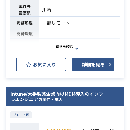
※詳細は面談時にお伝えします。
案件先
川崎
最寄駅
・PythonによるWebアプリケーショ
ン設計、開発経験3年以上
必須スキル
一部リモート
勤務形態
・Gitを使用したチーム開発経験
開発環境
医療機器メーカーにおけるIT基盤分
離プロジェクトにて、
インフラエンジニアとして親会社と
お気に入り
詳細を見る
共用しているIT環境から
自社独立環境への切替に伴う各種業
務をご担当いただきます。
既存環境（ネットワーク、サーバ
Intune/大手製薬企業向けMDM導入のインフ
ー、認証環境等）の調査・整理をは
ラエンジニア
の案件・求人
じめ、
ベンダー調整、接続テスト、本番切
リモート可
替までを実務面から主体的に推進し
ていただきます。