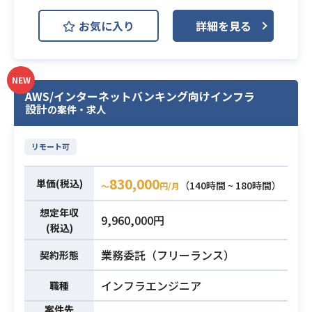
Figma
・Reactでの開発経験3年以上
お気に入り
詳細を見る
・Figmaを用いた一人称での基本設
必須スキル
500万DL越えの大人気お買い物アプ
計経験
リにおけるiOSエンジニアを募集いた
します！
NEW
サービスをさらにグロースしていく
AWS/インターネットバンキング向けインフラ
設計
の案件・求人
にあたり、サービスの成長を一緒に
推進していただけるような方を探し
ております。
リモート可
0→1、1→10の開発において上流か
ら下流まで幅広くご支援いただける
830,000
単価(税込)
（140時間 ~ 180時間）
〜
円/月
方がマッチいたします。
想定年収
【お願いしたいこと】
9,960,000円
(税込)
・SwiftでのiOSアプリにおける要件
定義〜設計〜実装〜リリース〜運用
業務委託（フリーランス）
契約形態
・SwiftUIによるUI実装
インフラエンジニア
・AI駆動開発による開発フロー改善
職種
・エンジニア組織は大手メガベンチ
案件先