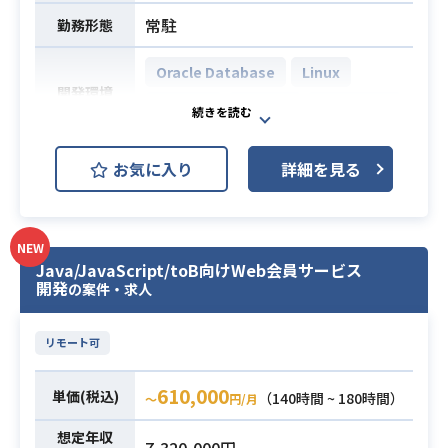
・システム開発業務経験7年以上相当
常駐
勤務形態
（PHP経験、システム保守経験を含
む）
Oracle Database
Linux
・SQLの基礎知識があり、実際に記
開発環境
VMware
Ansible
Terraform
述できるスキル
・主体的なトラブルシューティング
必須スキル
Oracle Cloudをベースとしたシステ
の経験
お気に入り
詳細を見る
ムの販促に伴い、
・ソースコードベースからの仕様調
案件の引き合いに対する見積もりや
査経験
提案を行うプリセールスから、
・事業側責任者や担当者との要件定
NEW
受注後のシステム構築までをご担当
義および各種調整の経験
Java/JavaScript/toB向けWeb会員サービス
いただきます。
開発
の案件・求人
構築フェーズにおいては、プロジェ
クトリーダーとして
リモート可
実装メンバーへの指示出しや各種推
進業務を中心に担っていただきま
610,000
単価(税込)
（140時間 ~ 180時間）
〜
円/月
す。
【仕事内容】
想定年収