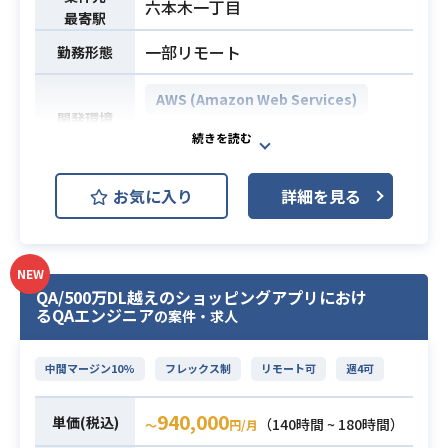
六本木一丁目
ャーでのテックリード経験やマネパ
最寄駅
フォーマンスチューニングを意識し
一部リモート
業務内容
勤務形態
た開発、定性的・定量的な分析を行
い、サービス改善の提案まで幅広く
AWS (Amazon Web Services)
ご対応いただける方を募集いたしま
開発環境
Linux
す。
エンジニア組織は大手メガベンチャ
AWS/Terraformを用いたインターネ
ーでのテックリード経験やマネージ
お気に入り
詳細を見る
ットバンキングシステムのクラウド
ャー経験のある方が多く
基盤の
非常に高いレベルでの就業が可能で
アーキテクチャ設計、ネットワーク
す。
NEW
設計等を行なっていただきます。
【こんな方におすすめ】
QA/500万DL越えのショッピングアプリにおけ
具体的な業務内容としては以下を想
・少数精鋭でモダンな技術に触れた
るQAエンジニア
の案件・求人
定しております。
い方
【作業内容】
・長期でのご参画ができる方
中間マージン10%
フレックス制
リモート可
週4可
・AWSアーキテクチャ設計
・プロダクトの体験を意識しながら
・外部連携方式選定（S3/API/SFT
業務内容
開発を進めて行ける方
940,000
単価(税込)
（140時間 ~ 180時間）
〜
円/月
P）
・toCサービスに関わりたい方