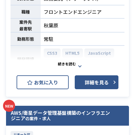
【仕事内容】
下記の業務を担っていただく想定で
フロントエンドエンジニア
職種
す。
業務内容
案件先
・React、Ruby on Rails、Java、Ty
秋葉原
最寄駅
peScriptを使用したフロントエン
常駐
勤務形態
ド・バックエンドの開発全般
・高い拡張性とパフォーマンスを考
CSS3
HTML5
JavaScript
慮したアーキテクチャ設計および技
開発環境
術選定
React.js
Figma
Next.js
・Azure/AWS、Kubernetes/Docker
を活用したインフラ構築運用および
医療系クリニックを展開する企業に
お気に入り
詳細を見る
自動化パイプライン（CI/CD）の構築
おいてフロントエンドを募集いたし
※詳細は面談時にお伝えします。
ます。
■主な環境：
マーケティング・デザインチームと
NEW
Ruby on Rails, Java, TypeScript, R
連携し、UIUX改善および、マーケテ
AWS/衛星データ管理基盤構築のインフラエン
eact, Kubernetes, Docker, Azure,
ィング施策の成果最大化を担ってい
ジニア
の案件・求人
AWS, MySQL等
ただける方を探しています。
＜業務内容＞
リモート可