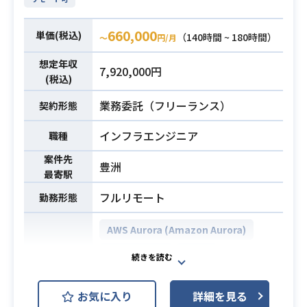
・ReactおよびRuby on Railsでの開
・React、Tailwind、RadixUIを用い
発経験（3年以上）
た予約システムの機能拡充・保守
660,000
単価(税込)
・TypeScript（React）での開発経
（140時間 ~ 180時間）
〜
円/月
・自社サイトやLPのメンテナンス・
験（2年）
改良
想定年収
・Azure、AWS、または類似のクラ
業務内容
7,920,000円
必須スキル
・デザイン案を基にしたインターフ
(税込)
ウド環境での開発経験
ェース構築（Lucide等のライブラリ
・DockerやKubernetesを使ったイ
業務委託（フリーランス）
契約形態
利用）
ンフラ自動化や継続的デリバリー（C
・Java/HerokuによるバックエンドA
インフラエンジニア
職種
I/CD）の実務経験（5年以上）
PIと同期したフロントエンド開発
案件先
・パフォーマンス、SEO対策、アク
豊洲
最寄駅
セシビリティを重視した開発
フルリモート
・GA4やGTMを用いたトラッキング
勤務形態
環境の構築およびABテストの実施支
AWS Aurora (Amazon Aurora)
援
詳細の情報については面談の際にお
PostgreSQL
Linux
開発環境
話しさせていただきます！
Apache Tomcat
お気に入り
詳細を見る
・HTML/CSS/JavaScriptに関する開