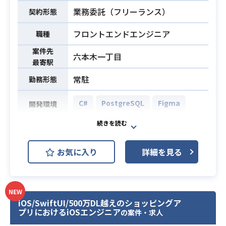
化
業務委託（フリーランス）
契約形態
・AIおよびセキュリティに関するル
・AWS基盤構築プロジェクトにおけ
ール・ガバナンスの策定・運用
る設計から構築までの経験
フロントエンドエンジニア
職種
・情報システム部門における各種改
・VPC、ネットワーク、セキュリテ
善および推進業務全般
案件先
ィ設計の実務経験
必須スキル
六本木一丁目
最寄駅
※詳細は面談時にお伝えします。
・各種基盤設計書（構成図、パラメ
ータ設計、方針書等）の作成経験
常駐
勤務形態
・インフラ環境の改善、運用支援の
・トラブルシューティングの経験
経験
C#
PostgreSQL
Figma
開発環境
・AI活用施策の企画、推進の経験
・セキュリティ体制の整備、強化の
水道料金徴収システムのWebパッケ
経験
必須スキル
ージスクラッチ開発プロジェクトに
・AI、セキュリティに関するルー
お気に入り
詳細を見る
て、
ル、ガバナンスの策定、運用経験
フロントエンド開発をご担当いただ
・情報システム部門における各種改
きます。
善、推進業務の経験
AI駆動開発（GitHub Copilot）を採
NEW
iOS/SwiftUI/500万DL越えのショッピングア
用した環境のもと、
プリにおけるiOSエンジニア
の案件・求人
要件定義に基づく基本設計書の作成