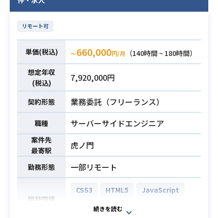
件・求人
方針検討の実施経験
必須スキル
に、
・監視、バックアップ、セキュリテ
HTML、CSS、JavaScriptを使用した
ィ、運用等インフラ非機能要件の設
リモート可
フロントエンド側の開発にも携わっ
計経験
ていただきます。
660,000
単価(税込)
業務内容
（140時間 ~ 180時間）
〜
円/月
【仕事内容】
下記の業務を担っていただく想定で
想定年収
7,920,000円
す。
(税込)
・Javaを用いたWebアプリケーショ
業務委託（フリーランス）
契約形態
ン（サーバーサイド）の運用開発
・HTML、CSS、JavaScriptを用いた
サーバーサイドエンジニア
職種
フロントエンド側の開発
案件先
・Gitを活用したチーム開発およびコ
虎ノ門
最寄駅
ード管理
一部リモート
※詳細は面談時にお伝えします。
勤務形態
・JavaによるWebアプリケーション
CSS3
HTML5
JavaScript
開発環境
開発経験3年以上
Python
Azure
・詳細設計以降を一人称で対応でき