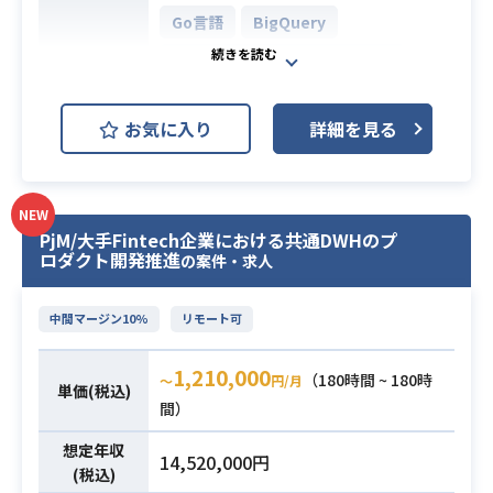
・少数精鋭でモダンな技術に触れた
Go言語
BigQuery
い方
AWS (Amazon Web Services)
・長期でのご参画ができる方
開発環境
・プロダクトの体験を意識しながら
GCP (Google Cloud Platform)
開発を進めて行ける方
お気に入り
詳細を見る
JIRA
Slack
Terraform
・toCサービスに関わりたい方
・高いレベル感の中でプロダクトの
400万DL越えの大人気お買い物アプ
成長を感じながら開発したい方
NEW
リにおけるバックエンドエンジニア
詳細の情報については面談の際にお
PjM/大手Fintech企業における共通DWHのプ
を募集いたします！
ロダクト開発推進
の案件・求人
話しさせていただきます！
サービスをさらにグロースしていく
にあたり、サービスの成長を一緒に
・ソフトウェアの開発経験（エンジ
中間マージン10%
リモート可
推進していただけるような方を探し
ニアリング経験）
ております。
・アジャイル開発におけるテスト・Q
1,210,000
（180時間 ~ 180時
〜
円/月
0→1、1→10の開発において上流か
単価(税込)
A経験
間）
ら下流まで幅広くご支援いただける
・スマホアプリおよびWebシステム
必須スキル
方がマッチいたします。
のテスト経験3年以上
想定年収
14,520,000円
【お願いしたいこと】
(税込)
・テスト計画、戦略、設計の経験