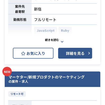
案件先
新宿
・WebまたはIT業界における3年以上
最寄駅
の実務経験
フルリモート
勤務形態
・各種クラウドツールや最新ツール
必須スキル
の導入・運用に対する柔軟性
JavaScript
Ruby
・デジタルコンテンツおよびファン
Ruby on Rails
MySQL
ビジネス分野への深い理解
AWS (Amazon Web Services)
お気に入り
詳細を見る
AWS EC2 (Amazon EC2)
開発環境
AWS ECS
AWS RDS (Amazon RDS)
NEW
マーケター/新規プロダクトのマーケティング
AWS S3
Backlog
Git
の案件・求人
Slack
Terraform
リモート可
団体運営における「物販」「コンテ