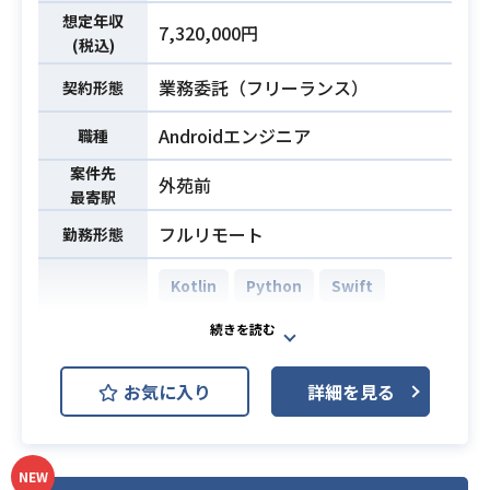
のテスト設計、実行、バグ報告
業務内容
想定年収
7,320,000円
・テスト自動化（MagicPod/Playwri
(税込)
ght）の運用、改善への参加
業務委託（フリーランス）
契約形態
・スクラムチーム（デイリースクラ
ム・スプリントレビュー・品質フィ
Androidエンジニア
職種
ードバック）への参加
・生成AIツール（Claude）を活用し
案件先
外苑前
最寄駅
たテスト効率化の実践
・多言語および多業種ユーザー向け
フルリモート
勤務形態
プロダクトの品質確認（日本語、英
語、タイ語、スペイン語等）
Kotlin
Python
Swift
・品質プロセスの改善提案および実
TypeScript
React.js
行
PostgreSQL
Android
※詳細は面談時にお伝えします。
開発環境
お気に入り
詳細を見る
AWS (Amazon Web Services)
・QAエンジニアとしての経験3年以
上
Slack
Flutter
Next.js
・テスト計画の策定からテスト仕様
NEW