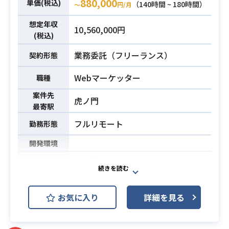
ンツ配信」「リアルイベント連動」
880,000
単価(税込)
（140時間 ~ 180時間）
〜
円/月
「アンケート配信」といったプロダ
想定年収
クトをゼロから開発し、
10,560,000円
(税込)
団体活動を一元的に支えるプラット
フォームを構築するプロジェクトで
業務委託（フリーランス）
契約形態
す。
Webマーケッター
新規プロダクトの立ち上げメンバー
職種
として、
案件先
虎ノ門
既存の会員管理・決済機能の拡張に
最寄駅
伴う設計・開発業務をご担当いただ
フルリモート
勤務形態
きます。
【仕事内容】
開発環境
下記の業務を担っていただく想定で
業務内容
某企業のグループ子会社にて、本社
す。
と協働しながら開発している新プロ
・新規プロダクトにおける基盤プラ
ダクトのマーケティングを担いま
業務内容
ットフォームの設計および開発
お気に入り
詳細を見る
す。
・既存システム・コードの解読、な
※詳細は面談にてお伝えします。
らびに改修・改善対応