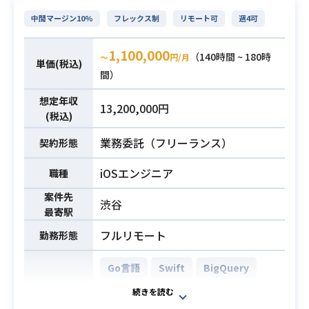
やドキュメント整備、
中間マージン10%
フレックス制
リモート可
週4可
コード生成、単体試験、エンドユー
ザーとの折衝まで幅広く対応してい
1,100,000
ただきます。
（140時間 ~ 180時
〜
円/月
単価(税込)
【仕事内容】
間）
業務内容
下記の業務を担っていただく想定で
想定年収
13,200,000円
す。
(税込)
・要件定義に基づく基本設計書の作
業務委託（フリーランス）
成およびMarkdownドキュメント、A
契約形態
Iエージェントファイルの作成
iOSエンジニア
職種
・Reactを用いたフロントエンド開
発および画面設計（Figma使用）
案件先
渋谷
・GitHub Copilotを活用したコード
最寄駅
生成および単体試験（カバレッジ測
フルリモート
勤務形態
定）の実施
・エンドユーザーとの各種折衝およ
Go言語
Swift
BigQuery
び調整業務
iOS
Gradle
JIRA
Slack
開発環境
※詳細は面談時にお伝えします。