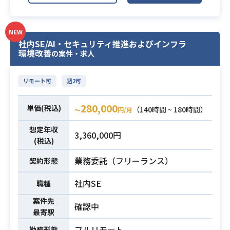
公共と連携する民間事業者向けに、
発経験
光データ中継衛星から取得されるデ
・ViteやNext.js、React 等を用いた
必須スキル
ータを
現代的なフロントエンド構築経験
NEW
蓄積・管理するためのAWS基盤を構
社内SE/AI・セキュリティ推進およびインフラ
・JavaやHeroku等のAPIと連動した
環境改善
の案件・求人
築するプロジェクトです。
データ処理の実装スキル
VPC、ネットワーク、セキュリテ
ィ、運用監視領域など、
リモート可
週2可
AWS基盤の設計から構築までを推進
していただきます。
280,000
単価(税込)
（140時間 ~ 180時間）
〜
円/月
【仕事内容】
想定年収
下記の業務を担っていただく想定で
3,360,000円
(税込)
す。
・AWS基盤（ネットワーク/セキュリ
業務委託（フリーランス）
契約形態
ティ/運用など）の設計および構築
社内SE
・各種基盤設計書（構成図、パラメ
職種
ータ設計、方針書等）の作成
案件先
確認中
・トラブルシューティング対応
最寄駅
※詳細は面談時にお伝えします。
フルリモート
業務内容
勤務形態