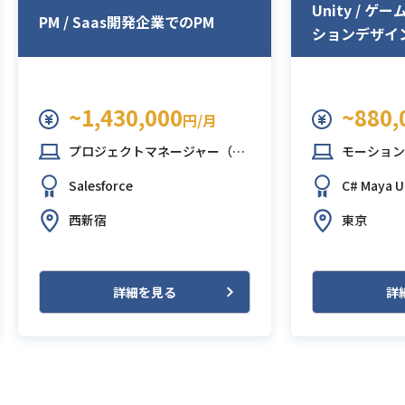
Unity / 
PM / Saas開発企業でのPM
ションデザイ
~1,430,000
~880,
円/月
プロジェクトマネージャー（PM）
モーション
Salesforce
C#
Maya
U
西新宿
東京
詳細を見る
詳