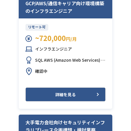
GCP/AWS/通信キャリア向け環境構築
のインフラエンジニア
リモート可
~720,000
円/月
インフラエンジニア
SQL
AWS (Amazon Web Services)
G
CP (Google Cloud Platform)
Apache
確認中
Tomcat
Windows
詳細を見る
大手電力会社向けセキュリティインフ
ラリプレース企画構想・検討業務