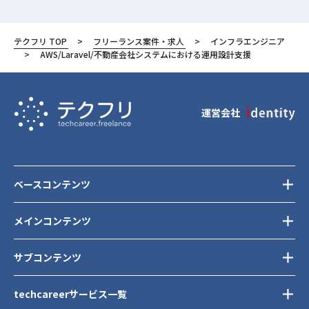
AWS Aurora (Amazon Aurora)
MySQL
テクフリ TOP
フリーランス案件・求人
インフラエンジニア
AWS (Amazon Web Services)
AWS/Laravel/不動産会社システムにおける運用設計支援
AWS ECS
AWS Lambda
運営会社
AWS RDS (Amazon RDS)
AWS S3
Backlog
ベースコンテンツ
GitHub
Next.js
メインコンテンツ
東京都
サブコンテンツ
渋谷区
techcareerサービス一覧