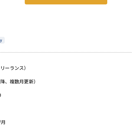
y
フリーランス）
以降、複数月更新）
0
/月