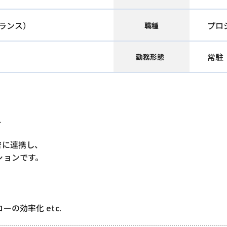
ランス）
プロ
職種
常駐
勤務形態
、
密に連携し、
ションです。
の効率化 etc.