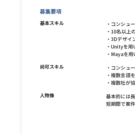
募集要項
基本スキル
・コンシュー
・10名以上
・3Dデザイ
・Unityを
・Mayaを
尚可スキル
・コンシュー
・複数言語を
・複数社が
人物像
基本的には
短期間で案