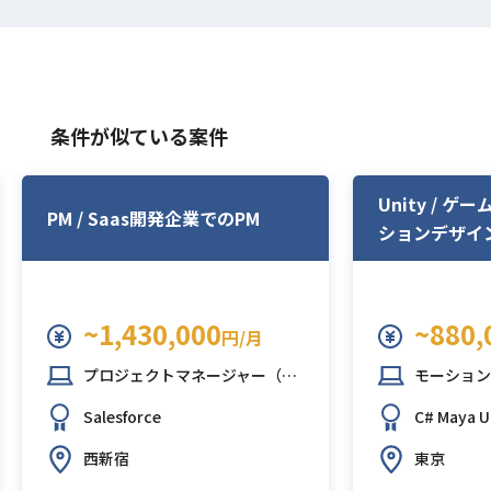
条件が似ている案件
Unity / 
PM / Saas開発企業でのPM
ションデザイ
~1,430,000
~880,
円/月
プロジェクトマネージャー（PM）
モーション
Salesforce
C#
Maya
U
西新宿
東京