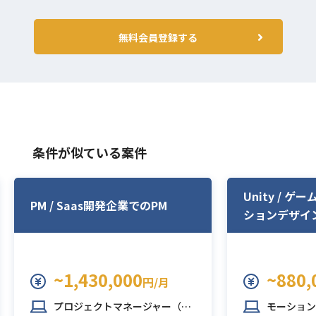
無料会員登録する
条件が似ている案件
Unity / 
PM / Saas開発企業でのPM
ションデザイ
~1,430,000
~880,
円/月
プロジェクトマネージャー（PM）
モーション