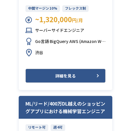
中間マージン10%
フレックス制
~1,320,000
円/月
サーバーサイドエンジニア
Go言語
BigQuery
AWS (Amazon We
b Services)
GCP (Google Cloud Platf
渋谷
orm)
JIRA
Slack
Terraform
詳細を見る
ML/リード/400万DL越えのショッピン
グアプリにおける機械学習エンジニア
リモート可
週4可