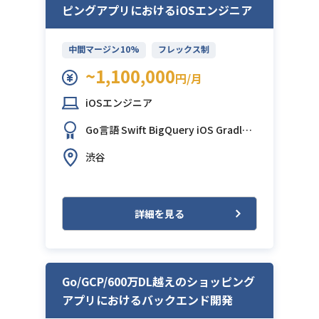
ピングアプリにおけるiOSエンジニア
中間マージン10%
フレックス制
~1,100,000
円/月
iOSエンジニア
Go言語
Swift
BigQuery
iOS
Gradle
J
IRA
Slack
Figma
渋谷
詳細を見る
Go/GCP/600万DL越えのショッピング
アプリにおけるバックエンド開発